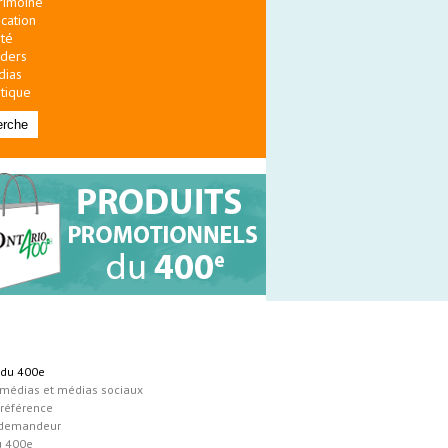
rimoine
cation
té
ders
dias
itique
s du 400e
 médias et médias sociaux
 référence
 demandeur
u 400e