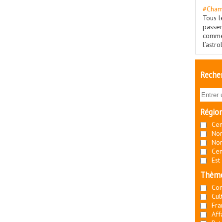
#Cham
Tous l
passe
commé
l’astr
Recher
Régio
Cen
Nor
Nor
Cen
Est
Thèm
Co
Cul
Fra
Aff