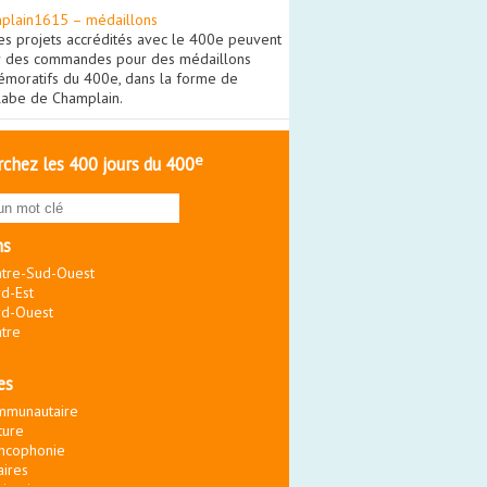
plain1615 – médaillons
es projets accrédités avec le 400e peuvent
r des commandes pour des médaillons
moratifs du 400e, dans la forme de
olabe de Champlain.
e
chez les 400 jours du 400
ns
tre-Sud-Ouest
d-Est
d-Ouest
tre
es
mmunautaire
ture
ncophonie
aires