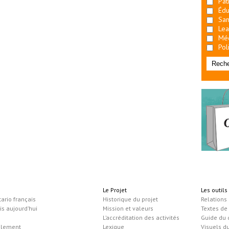
Pat
Édu
San
Lea
Mé
Pol
Le Projet
Les outil
tario français
Historique du projet
Relations
is aujourd’hui
Mission et valeurs
Textes de
L’accréditation des activités
Guide du
blement
Lexique
Visuels d