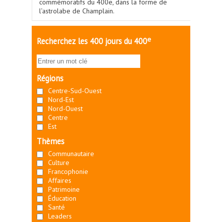
commémoratifs du 400e, dans la forme de
l’astrolabe de Champlain.
e
Recherchez les 400 jours du 400
Régions
Centre-Sud-Ouest
Nord-Est
Nord-Ouest
Centre
Est
Thèmes
Communautaire
Culture
Francophonie
Affaires
Patrimoine
Éducation
Santé
Leaders