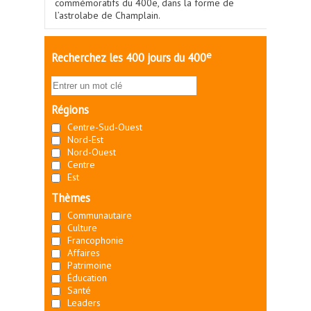
commémoratifs du 400e, dans la forme de
l’astrolabe de Champlain.
e
Recherchez les 400 jours du 400
Régions
Centre-Sud-Ouest
Nord-Est
Nord-Ouest
Centre
Est
Thèmes
Communautaire
Culture
Francophonie
Affaires
Patrimoine
Éducation
Santé
Leaders