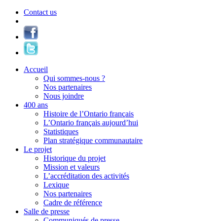
Contact us
Accueil
Qui sommes-nous ?
Nos partenaires
Nous joindre
400 ans
Histoire de l’Ontario français
L’Ontario français aujourd’hui
Statistiques
Plan stratégique communautaire
Le projet
Historique du projet
Mission et valeurs
L’accréditation des activités
Lexique
Nos partenaires
Cadre de référence
Salle de presse
Communiqués de presse