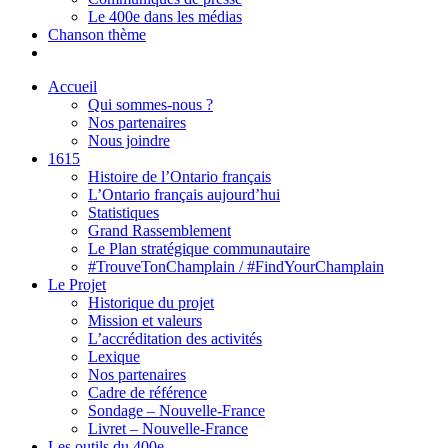
Le 400e dans les médias
Chanson thème
Accueil
Qui sommes-nous ?
Nos partenaires
Nous joindre
1615
Histoire de l’Ontario français
L’Ontario français aujourd’hui
Statistiques
Grand Rassemblement
Le Plan stratégique communautaire
#TrouveTonChamplain / #FindYourChamplain
Le Projet
Historique du projet
Mission et valeurs
L’accréditation des activités
Lexique
Nos partenaires
Cadre de référence
Sondage – Nouvelle-France
Livret – Nouvelle-France
Les outils du 400e