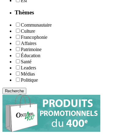
Est
Thèmes
Communautaire
Culture
Francophonie
Affaires
Patrimoine
Éducation
Santé
Leaders
Médias
Politique