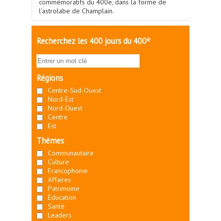
commémoratifs du 400e, dans la forme de
l’astrolabe de Champlain.
e
Recherchez les 400 jours du 400
Régions
Centre-Sud-Ouest
Nord-Est
Nord-Ouest
Centre
Est
Thèmes
Communautaire
Culture
Francophonie
Affaires
Patrimoine
Éducation
Santé
Leaders