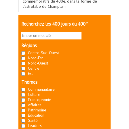
commémoratifs du 400e, dans la forme de
l’astrolabe de Champlain.
e
Recherchez les 400 jours du 400
Régions
Centre-Sud-Ouest
Nord-Est
Nord-Ouest
Centre
Est
Thèmes
Communautaire
Culture
Francophonie
Affaires
Patrimoine
Éducation
Santé
Leaders