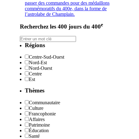
passer des commandes pour des médaillons
commémoratifs du 400e, dans la forme de
l’astrolabe de Champlain.
e
Recherchez les 400 jours du 400
Régions
Centre-Sud-Ouest
Nord-Est
Nord-Ouest
Centre
Est
Thèmes
Communautaire
Culture
Francophonie
Affaires
Patrimoine
Éducation
Santé