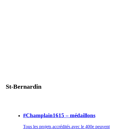
St-Bernardin
#Champlain1615 – médaillons
Tous les projets accrédités avec le 400e peuvent