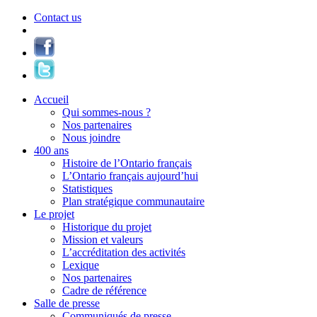
Contact us
Accueil
Qui sommes-nous ?
Nos partenaires
Nous joindre
400 ans
Histoire de l’Ontario français
L’Ontario français aujourd’hui
Statistiques
Plan stratégique communautaire
Le projet
Historique du projet
Mission et valeurs
L’accréditation des activités
Lexique
Nos partenaires
Cadre de référence
Salle de presse
Communiqués de presse