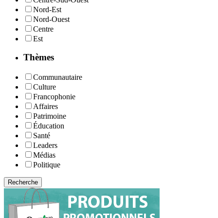
Nord-Est
Nord-Ouest
Centre
Est
Thèmes
Communautaire
Culture
Francophonie
Affaires
Patrimoine
Éducation
Santé
Leaders
Médias
Politique