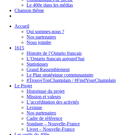
Le 400e dans les médias
Chanson thème
Accueil
Qui sommes-nous ?
Nos partenaires
Nous joindre
1615
Histoire de l’Ontario français
L’Ontario français aujourd’hui
Statistiques
Grand Rassemblement
Le Plan stratégique communautaire
#TrouveTonChamplain / #FindYourChamplain
Le Projet
Historique du projet
Mission et valeurs
L’accréditation des activités
Lexique
Nos partenaires
Cadre de référence
Sondage – Nouvelle-France
Livret – Nouvelle-France
Les outils du 400e