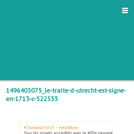
1496405075_le-traite-d-utrecht-est-signe-
en-1713-c-522533
#Champlain1615 – médaillons
Tous les projets accrédités avec le 400e peuvent