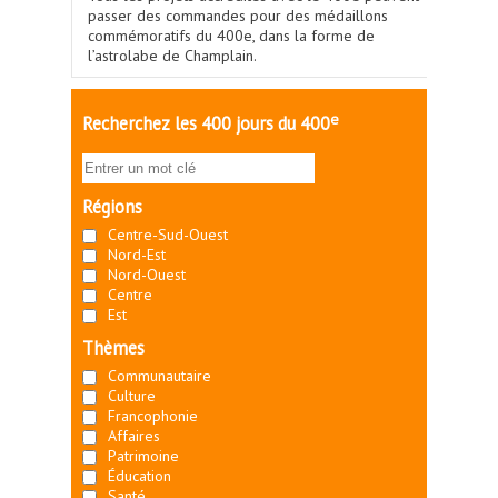
passer des commandes pour des médaillons
commémoratifs du 400e, dans la forme de
l’astrolabe de Champlain.
e
Recherchez les 400 jours du 400
Régions
Centre-Sud-Ouest
Nord-Est
Nord-Ouest
Centre
Est
Thèmes
Communautaire
Culture
Francophonie
Affaires
Patrimoine
Éducation
Santé