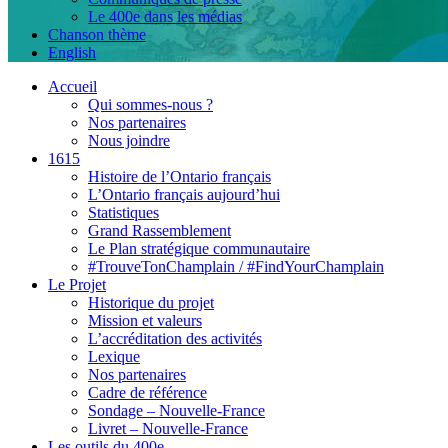
Le 400e dans les médias
Chanson thème
English
Accueil
Qui sommes-nous ?
Nos partenaires
Nous joindre
1615
Histoire de l’Ontario français
L’Ontario français aujourd’hui
Statistiques
Grand Rassemblement
Le Plan stratégique communautaire
#TrouveTonChamplain / #FindYourChamplain
Le Projet
Historique du projet
Mission et valeurs
L’accréditation des activités
Lexique
Nos partenaires
Cadre de référence
Sondage – Nouvelle-France
Livret – Nouvelle-France
Les outils du 400e