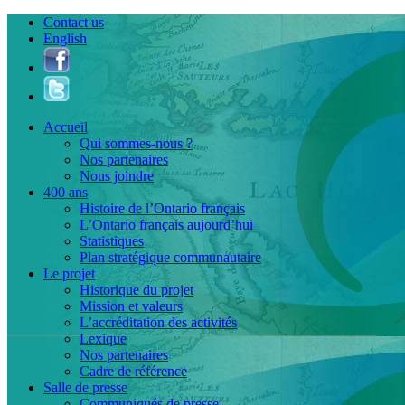
Contact us
English
Accueil
Qui sommes-nous ?
Nos partenaires
Nous joindre
400 ans
Histoire de l’Ontario français
L’Ontario français aujourd’hui
Statistiques
Plan stratégique communautaire
Le projet
Historique du projet
Mission et valeurs
L’accréditation des activités
Lexique
Nos partenaires
Cadre de référence
Salle de presse
Communiqués de presse