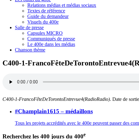
Relations médias et médias sociaux
Textes de référence
Guide du demandeur
Visuels du 400e
Salle de presse
Capsules MICRO
Communiqués de presse
Le 400e dans les médias
Chanson thème
C400-1-FrancoFêteDeTorontoEntrevue4(R
C400-1-FrancoFêteDeTorontoEntrevue4(RadioRadio)
. Date de sorti
#Champlain1615 – médaillons
Tous les projets accrédités avec le 400e peuvent passer des c
e
Recherchez les 400 jours du 400