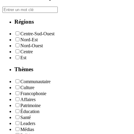
Régions
Centre-Sud-Ouest
Nord-Est
Nord-Ouest
Centre
Est
Thèmes
Communautaire
Culture
Francophonie
Affaires
Patrimoine
Éducation
Santé
Leaders
Médias