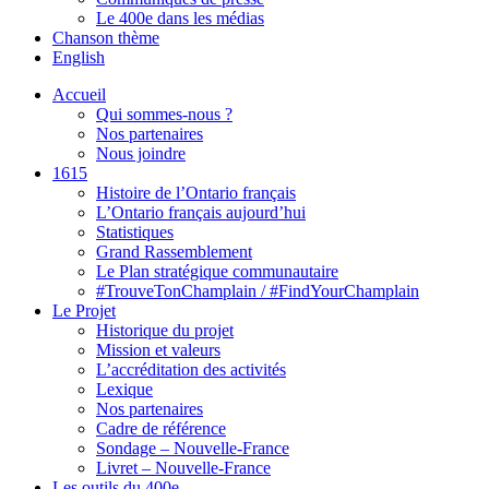
Le 400e dans les médias
Chanson thème
English
Accueil
Qui sommes-nous ?
Nos partenaires
Nous joindre
1615
Histoire de l’Ontario français
L’Ontario français aujourd’hui
Statistiques
Grand Rassemblement
Le Plan stratégique communautaire
#TrouveTonChamplain / #FindYourChamplain
Le Projet
Historique du projet
Mission et valeurs
L’accréditation des activités
Lexique
Nos partenaires
Cadre de référence
Sondage – Nouvelle-France
Livret – Nouvelle-France
Les outils du 400e