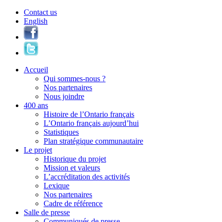
Contact us
English
Accueil
Qui sommes-nous ?
Nos partenaires
Nous joindre
400 ans
Histoire de l’Ontario français
L’Ontario français aujourd’hui
Statistiques
Plan stratégique communautaire
Le projet
Historique du projet
Mission et valeurs
L’accréditation des activités
Lexique
Nos partenaires
Cadre de référence
Salle de presse
Communiqués de presse