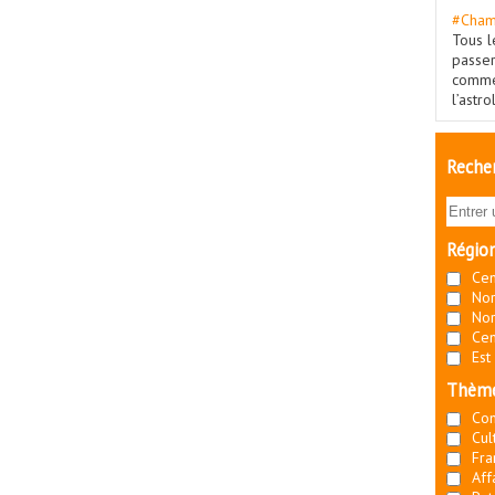
#Cham
Tous l
passe
commé
l’astr
Recher
Régio
Cen
Nor
Nor
Cen
Est
Thèm
Co
Cul
Fra
Aff