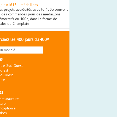
plain1615 – médaillons
es projets accrédités avec le 400e peuvent
r des commandes pour des médaillons
moratifs du 400e, dans la forme de
olabe de Champlain.
e
chez les 400 jours du 400
ns
tre-Sud-Ouest
d-Est
d-Ouest
tre
es
mmunautaire
ture
ncophonie
aires