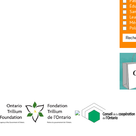
Pat
Édu
San
Lea
Mé
Pol