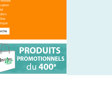
rimoine
cation
té
ders
dias
itique