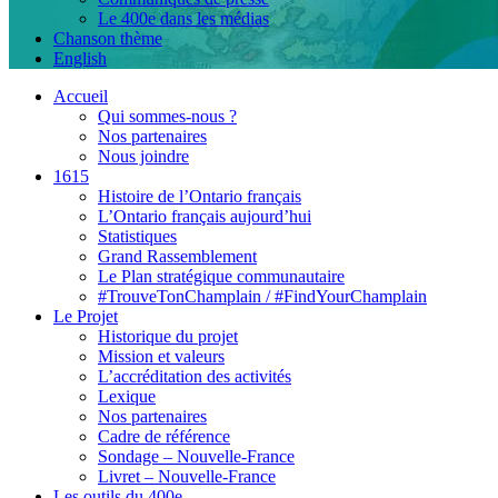
Le 400e dans les médias
Chanson thème
English
Accueil
Qui sommes-nous ?
Nos partenaires
Nous joindre
1615
Histoire de l’Ontario français
L’Ontario français aujourd’hui
Statistiques
Grand Rassemblement
Le Plan stratégique communautaire
#TrouveTonChamplain / #FindYourChamplain
Le Projet
Historique du projet
Mission et valeurs
L’accréditation des activités
Lexique
Nos partenaires
Cadre de référence
Sondage – Nouvelle-France
Livret – Nouvelle-France
Les outils du 400e