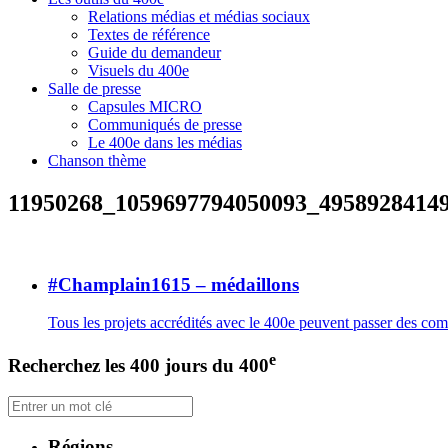
Relations médias et médias sociaux
Textes de référence
Guide du demandeur
Visuels du 400e
Salle de presse
Capsules MICRO
Communiqués de presse
Le 400e dans les médias
Chanson thème
11950268_1059697794050093_4958928414
#Champlain1615 – médaillons
Tous les projets accrédités avec le 400e peuvent passer des c
e
Recherchez les 400 jours du 400
Régions